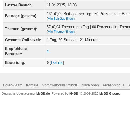
Letzter Besuch:
11.04.2025, 18:08
131 (0,09 Beiträge pro Tag | 50 Prozent aller Beit
Beiträge (gesamt):
(
Alle Beiträge finden
)
57 (0,04 Themen pro Tag | 60 Prozent aller Them
Themen (gesamt):
(
Alle Themen finden
)
Gesamte Onlinezeit:
1 Tag, 20 Stunden, 21 Minuten
Empfohlene
4
Benutzer:
Bewertung:
0
[
Details
]
Foren-Team
Kontakt
Motorradforum Ottibotti
Nach oben
Archiv-Modus
A
Deutsche Übersetzung:
MyBB.de
, Powered by
MyBB
, © 2002-2026
MyBB Group
.