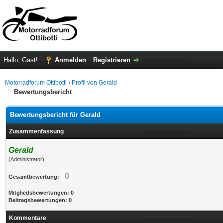
Hallo, Gast!
Anmelden
Registrieren
Motorradforum Ottibotti
›
Profil von Gerald
Bewertungsbericht
Bewertungsbericht für Gerald
Zusammenfassung
Gerald
(Administrator)
0
Gesamtbewertung:
Mitgliedsbewertungen: 0
Beitragsbewertungen: 0
Kommentare