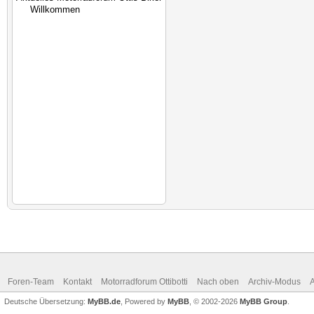
Foren-Team
Kontakt
Motorradforum Ottibotti
Nach oben
Archiv-Modus
A
Deutsche Übersetzung:
MyBB.de
, Powered by
MyBB
, © 2002-2026
MyBB Group
.