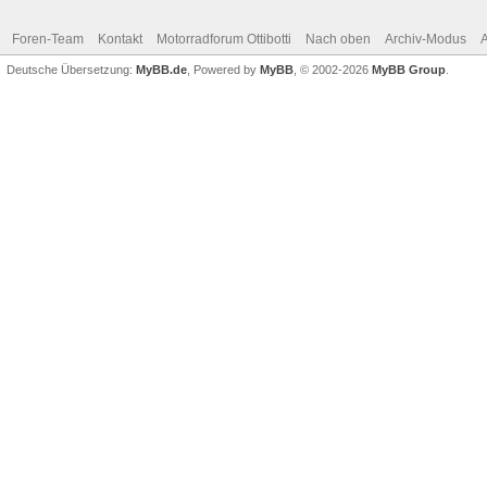
Foren-Team
Kontakt
Motorradforum Ottibotti
Nach oben
Archiv-Modus
A
Deutsche Übersetzung:
MyBB.de
, Powered by
MyBB
, © 2002-2026
MyBB Group
.