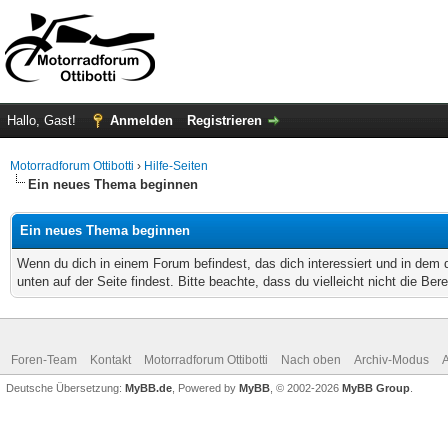
Hallo, Gast!
Anmelden
Registrieren
Motorradforum Ottibotti
›
Hilfe-Seiten
Ein neues Thema beginnen
Ein neues Thema beginnen
Wenn du dich in einem Forum befindest, das dich interessiert und in dem
unten auf der Seite findest. Bitte beachte, dass du vielleicht nicht die Be
Foren-Team
Kontakt
Motorradforum Ottibotti
Nach oben
Archiv-Modus
A
Deutsche Übersetzung:
MyBB.de
, Powered by
MyBB
, © 2002-2026
MyBB Group
.