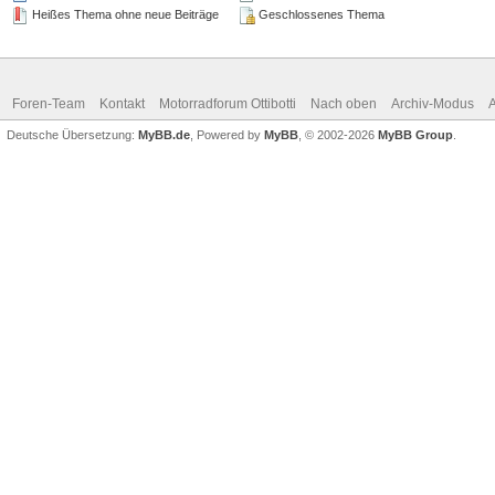
Heißes Thema ohne neue Beiträge
Geschlossenes Thema
Foren-Team
Kontakt
Motorradforum Ottibotti
Nach oben
Archiv-Modus
A
Deutsche Übersetzung:
MyBB.de
, Powered by
MyBB
, © 2002-2026
MyBB Group
.