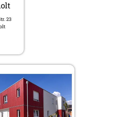
olt
r. 23
olt