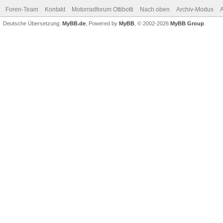
Foren-Team
Kontakt
Motorradforum Ottibotti
Nach oben
Archiv-Modus
A
Deutsche Übersetzung:
MyBB.de
, Powered by
MyBB
, © 2002-2026
MyBB Group
.