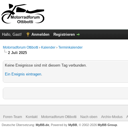
Hallo, Gast!
Anmelden
Registrieren
Motorradforum Ottibotti
›
Kalender
›
Terminkalender
2 Juli 2025
Keine Ereignisse sind mit diesem Tag verbunden.
Ein Ereignis eintragen
.
Foren-Team
Kontakt
Motorradforum Ottibotti
Nach oben
Archiv-Modus
A
Deutsche Übersetzung:
MyBB.de
, Powered by
MyBB
, © 2002-2026
MyBB Group
.