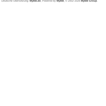
Deutsche Übersetzung:
MyBB.de
, Powered by
MyBB
, © 2002-2026
MyBB Group
.