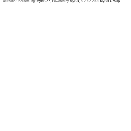
Deutsche Übersetzung:
MyBB.de
, Powered by
MyBB
, © 2002-2026
MyBB Group
.