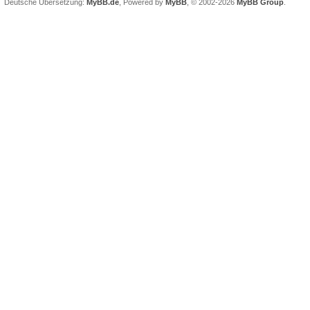
Deutsche Übersetzung:
MyBB.de
, Powered by
MyBB
, © 2002-2026
MyBB Group
.